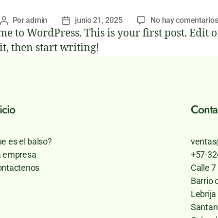
Por
admin
junio 21, 2025
No hay comentario
e to WordPress. This is your first post. Edit o
it, then start writing!
icio
Conta
e es el balso?
ventas
a empresa
+57-32
ntactenos
Calle 
Barrio
Lebrija
Santan