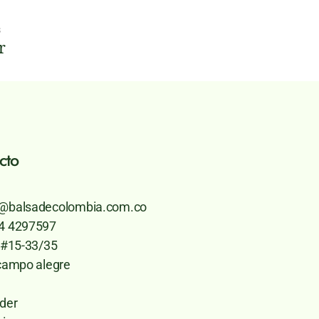
s
r
cto
@balsadecolombia.com.co
4 4297597
7 #15-33/35
 campo alegre
der